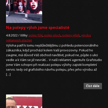
Na polepy výloh jsme specialisté
4.8.2022 /
štítky:
polep fólií
,
polep ploch
,
polepy výloh
,
výroba
reklamních plachet
Výloha patří k tomu nejdůležitějšímu z pohledu potencionálního
zákazníka, když prochází kolem Vaší provozovny. Pokud ho
zaujme, má důvod Váš obchod navštívit, pokud ne, půjde o ulici
vedle a k Vám se již nevrátí… V naší reklamní agentuře Grafstudio
jsme Vám schopni při realizaci polepu výlohy zajistit kompletní
servis: tedy od grafického návrhu polepu, přes jeho výrobu až
[…]
Číst dále