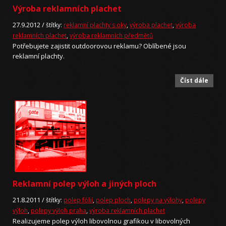
Výroba reklamních plachet
27.9.2012 /
štítky:
reklamní plachty s oky
,
výroba plachet
,
výroba
reklamních plachet
,
výroba reklamních předmětů
Potřebujete zajistit outdoorovou reklamu? Oblíbené jsou
reklamní plachty.
Číst dále
Reklamní polep výloh a jiných ploch
21.8.2011 /
štítky:
polep fólií
,
polep ploch
,
polepy na výlohy
,
polepy
výloh
,
polepy výloh praha
,
výroba reklamních plachet
Realizujeme polep výloh libovolnou grafikou v libovolných