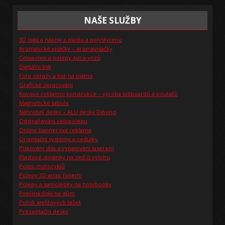
NAŠE SLUŽBY
3D loga a nápisy z plastu a polystyrenu
Aromatické visačky – aromavisačky
Celopolep a polepy aut a vozů
Digitální tisk
Foto obrazy a tisk na plátno
Grafické zpracování
Kovové reklamní konstrukce – výroba billboardů a poutačů
Magnetické tabule
Náhrobní desky – ALU desky Dibond
Odstraňování celopolepu
Online bannerová reklama
Orientační systémy a cedulky
Pískování skla a vypalování laserem
Plastové stojánky na zeď či výlohu
Polep motocyklů
Polepy 3D wrap foliemi
Polepy a samolepky na notebooky
Popisná čísla na dům
Potisk igelitových tašek
Prezentační desky