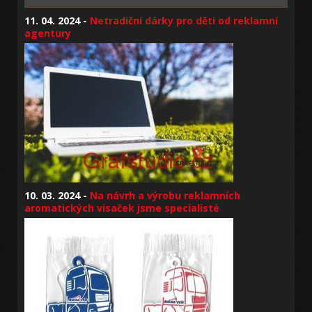
11. 04. 2024 -
Netradiční dárky pro děti od reklamní
agentury
10. 03. 2024 -
Na návrh a výrobu reklamních
aromatických visaček jsme specialisté