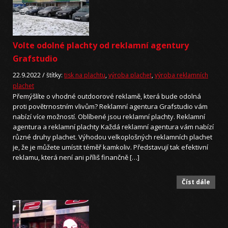
Volte odolné plachty od reklamní agentury
Grafstudio
22.9.2022 /
štítky:
tisk na plachtu
,
výroba plachet
,
výroba reklamních
plachet
Přemýšlíte o vhodné outdoorové reklamě, která bude odolná
proti povětrnostním vlivům? Reklamní agentura Grafstudio vám
nabízí více možností. Oblíbené jsou reklamní plachty. Reklamní
agentura a reklamní plachty Každá reklamní agentura vám nabízí
různé druhy plachet. Výhodou velkoplošných reklamních plachet
je, že je můžete umístit téměř kamkoliv. Představují tak efektivní
reklamu, která není ani příliš finančně […]
Číst dále