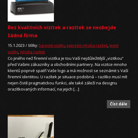
Bez kvalitních vizitek a razítek se neobejde
žádná firma
15.1.2023 /
štítky:
barevné vizitky
,
expresní výroba razítek
,
levné
vizitky
,
výroba razítek
Co jiného než firemní vizitka je tou Vaší nejdůležitější „vizitkou“
před Vašimi zákazníky a obchodními partnery. Na vizitce mnoho
klientů poprvé spatří Vaše logo a má možnost se seznámit s Vaší
firemní identitou. U razítek je situace podobná – razítko musí mít
nejen čistě pragmatickou funkci, ale také záleží na designu
orazítkovaných informací, na jejich […]
Číst dále