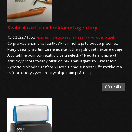
Kvalitní razítka od reklamní agentury
15.6.2022 /
štítky:
expresní výroba razítek
,
razítka
,
výroba razítek
Co pro vás znamená razítko? Pro mnohé je to pouze předmět,
který ušetří práci tím, že nemusíte ručně vyplňovat některé údaje.
A co takhle pojmout razítko více umělecky? Nechte si připravit
graficky propracovaný otisk od reklamní agentury Grafstudio.
Vyberte si vhodné razítko V úvodu jsme si napsali, že razítko má
svůj praktický význam. Urychluje nám práci. […]
Číst dále