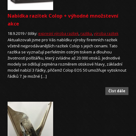
Nabídka razítek Colop + výhodné množstevní
akce
18.9.2019 /
štítky:
expresní výroba razítek
,
razítka
,
výroba razítek
Aktualizovali jsme pro Vás nabídku výroby firemních razítek
včetně nejprodávanějších razítek Colop s jejich cenami. Tato
razítka se vyznačují perfektním ostrým tiskem a dlouhou
životností polštářku, který zvládne až 20 000 otisků. Jednotlivé
modely se odlišují zejména rozměrem otiskové hlavy, základní
model nabízí 3 řádky, přičemž Colop EOS 50 umožňuje vytisknout
řádků 7. Je možné […]
Číst dále