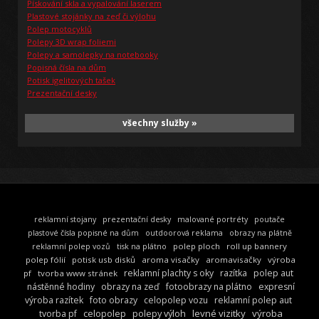
Pískování skla a vypalování laserem
Plastové stojánky na zeď či výlohu
Polep motocyklů
Polepy 3D wrap foliemi
Polepy a samolepky na notebooky
Popisná čísla na dům
Potisk igelitových tašek
Prezentační desky
všechny služby »
reklamní stojany
prezentační desky
malované portréty
poutače
plastové čísla popisné na dům
outdoorová reklama
obrazy na plátně
polep ploch
roll up bannery
reklamní polep vozů
tisk na plátno
polep fólií
potisk usb disků
aroma visačky
aromavisačky
výroba
reklamní plachty s oky
razítka
polep aut
pf
tvorba www stránek
nástěnné hodiny
obrazy na zeď
fotoobrazy na plátno
expresní
výroba razítek
foto obrazy
celopolep vozu
reklamní polep aut
celopolep
polepy výloh
levné vizitky
výroba
tvorba pf