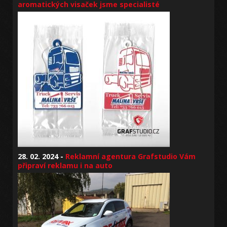
aromatických visaček jsme specialisté
28. 02. 2024 -
Reklamní agentura Grafstudio Vám
připraví reklamu i na auto