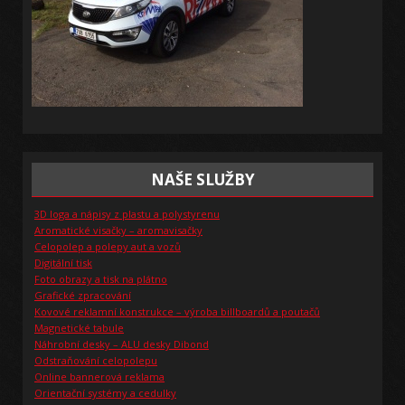
NAŠE SLUŽBY
3D loga a nápisy z plastu a polystyrenu
Aromatické visačky – aromavisačky
Celopolep a polepy aut a vozů
Digitální tisk
Foto obrazy a tisk na plátno
Grafické zpracování
Kovové reklamní konstrukce – výroba billboardů a poutačů
Magnetické tabule
Náhrobní desky – ALU desky Dibond
Odstraňování celopolepu
Online bannerová reklama
Orientační systémy a cedulky