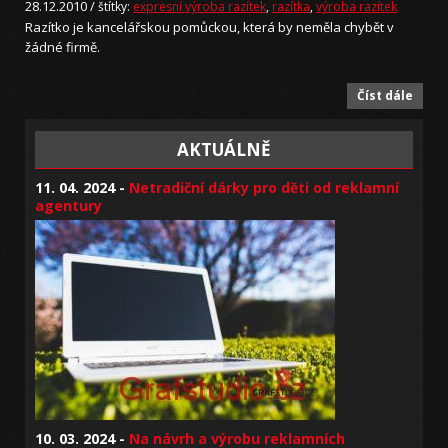
28.12.2010 /
štítky:
expresní výroba razítek
,
razítka
,
výroba razítek
Razítko je kancelářskou pomůckou, která by neměla chybět v
žádné firmě.
Číst dále
AKTUÁLNĚ
11. 04. 2024 -
Netradiční dárky pro děti od reklamní
agentury
10. 03. 2024 -
Na návrh a výrobu reklamních