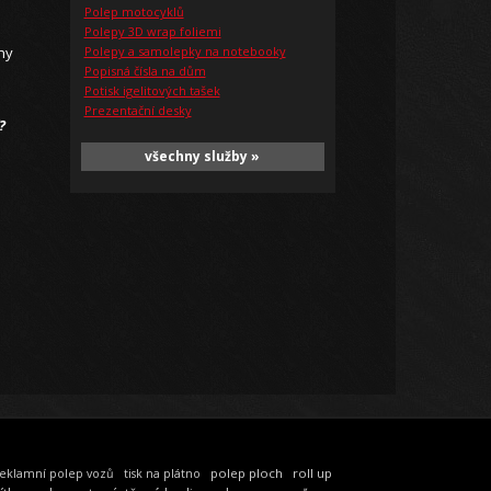
Polep motocyklů
Polepy 3D wrap foliemi
hy
Polepy a samolepky na notebooky
Popisná čísla na dům
Potisk igelitových tašek
Prezentační desky
?
všechny služby »
polep ploch
roll up
eklamní polep vozů
tisk na plátno