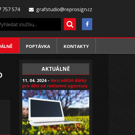
 757 574
grafstudio@reprosign.cz
UÁLNĚ
POPTÁVKA
KONTAKTY
AKTUÁLNĚ
O
11. 04. 2024 -
Netradiční dárky
pro děti od reklamní agentury