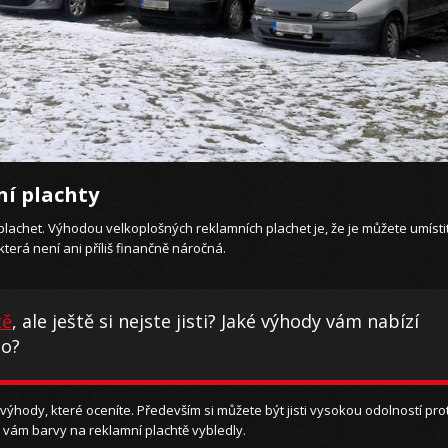
í plachty
lachet. Výhodou velkoplošných reklamních plachet je, že je můžete umísti
která není ani příliš finančně náročná.
tě
, ale ještě si nejste jisti? Jaké výhody vám nabízí
io?
hody, které oceníte. Především si můžete být jisti vysokou odolností prot
vám barvy na reklamní plachtě vybledly.