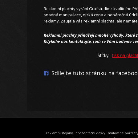
Reklamní plachty vyrábí Grafstudio z kvalitního PVC
snadná manipulace, nízká cena a nenáročná údrž
reklamy. Zaujala vás reklamní plachta, ale nemáte 
Reklamní plachty přinášejí mnohé výhody, které z 
Kdykoliv nás kontaktujte, rádi se Vám budeme vě
Štítky:
tisk na plach
Sdílejte tuto stránku na facebo
reklamní stojany
prezentační desky
malované portrét