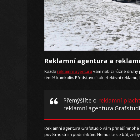
Reklamní agentura a reklamn
Každá
reklamní agentura
vám nabízí různé druhy p
téměř kamkoliv. Představují tak efektivní reklamu, 
Přemýšlíte o
reklamní plach
reklamní agentura Grafstud
Reklamní agentura Grafstudio vám přináší mnohé vý
povětrnostním podmínkám. Nemusíte se bát, že by 