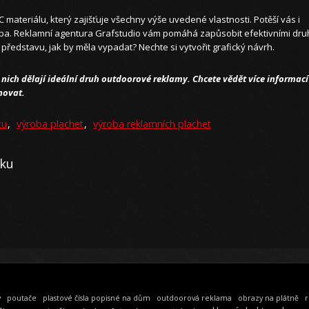
 materiálu, který zajišťuje všechny výše uvedené vlastnosti. Potěší vás i
ba. Reklamní agentura Grafstudio vám pomáhá zapůsobit efektivními dru
představu, jak by měla vypadat? Nechte si vytvořit grafický návrh.
nich dělají ideální druh outdoorové reklamy. Chcete vědět více informací
novat.
tu
,
výroba plachet
,
výroba reklamních plachet
oku
y
poutače
plastové čísla popisné na dům
outdoorová reklama
obrazy na plátně
r