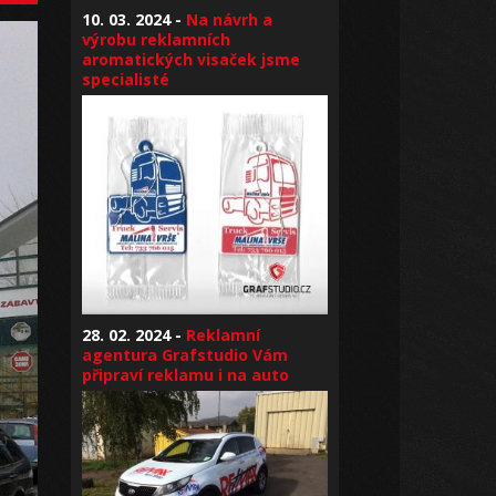
10. 03. 2024 -
Na návrh a
výrobu reklamních
aromatických visaček jsme
specialisté
28. 02. 2024 -
Reklamní
agentura Grafstudio Vám
připraví reklamu i na auto