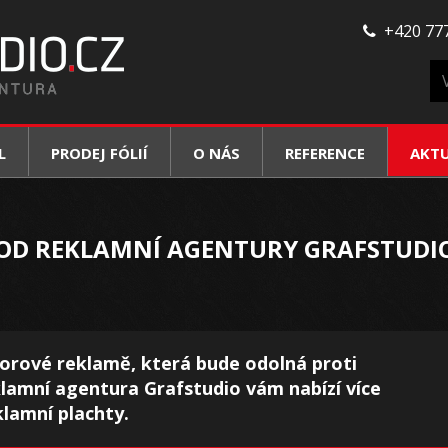
+420 777
L
PRODEJ FÓLIÍ
O NÁS
REFERENCE
AKT
 OD REKLAMNÍ AGENTURY GRAFSTUDI
orové reklamě, která bude odolná proti
lamní agentura Grafstudio vám nabízí více
klamní plachty.