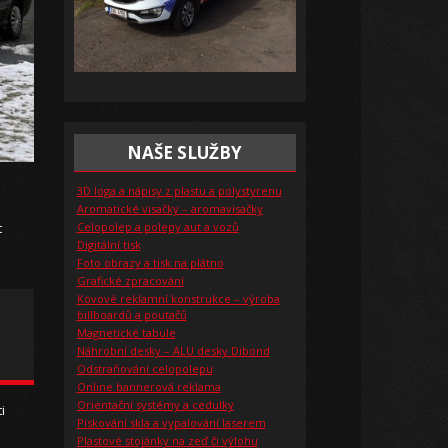
NAŠE SLUŽBY
3D loga a nápisy z plastu a polystyrenu
Aromatické visačky – aromavisačky
t
Celopolep a polepy aut a vozů
Digitální tisk
Foto obrazy a tisk na plátno
Grafické zpracování
Kovové reklamní konstrukce – výroba
billboardů a poutačů
Magnetické tabule
Náhrobní desky – ALU desky Dibond
Odstraňování celopolepu
Online bannerová reklama
Orientační systémy a cedulky
i
Pískování skla a vypalování laserem
Plastové stojánky na zeď či výlohu