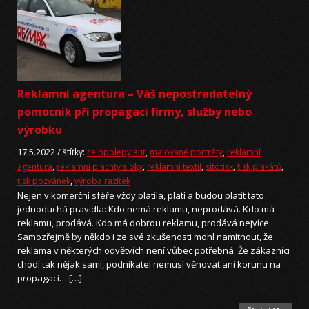
Reklamní agentura – Váš nepostradatelný
pomocník při propagaci firmy, služby nebo
výrobku
17.5.2022 /
štítky:
celopolepy aut
,
malované portréty
,
reklamní
agentura
,
reklamní plachty s oky
,
reklamní textil
,
sítotisk
,
tisk plakátů
,
tisk pozvánek
,
výroba razítek
Nejen v komerční sféře vždy platila, platí a budou platit tato
jednoduchá pravidla: Kdo nemá reklamu, neprodává. Kdo má
reklamu, prodává. Kdo má dobrou reklamu, prodává nejvíce.
Samozřejmě by někdo i ze své zkušenosti mohl namítnout, že
reklama v některých odvětvích není vůbec potřebná. Že zákazníci
chodí tak nějak sami, podnikatel nemusí věnovat ani korunu na
propagaci… […]