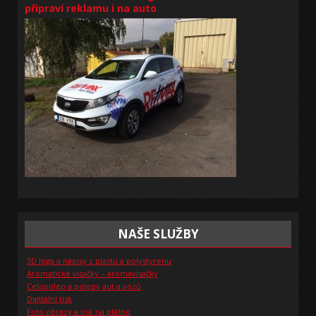
připraví reklamu i na auto
NAŠE SLUŽBY
3D loga a nápisy z plastu a polystyrenu
Aromatické visačky – aromavisačky
Celopolep a polepy aut a vozů
Digitální tisk
Foto obrazy a tisk na plátno