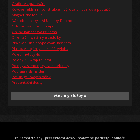
Grafické zpracování
Kovové reklamní konstrukce – výroba billboardů a poutačů
Magnetické tabule
Náhrobní desky – ALU desky Dibond
Odstraňování celopolepu
Online bannerová reklama
Orientační systémy a cedulky
Pískování skla a vypalování laserem
Plastové stojánky na zeď či výlohu
Polep motocyklů
Polepy 3D wrap foliemi
Polepy a samolepky na notebooky
Popisná čísla na dům
Potisk igelitových tašek
Prezentační desky
všechny služby »
reklamní stojany
prezentační desky
malované portréty
poutače