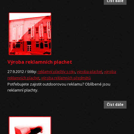
Číst dále
Výroba reklamních plachet
27.9.2012 /
štítky:
reklamní plachty s oky
,
výroba plachet
,
výroba
reklamních plachet
,
výroba reklamních předmětů
Potřebujete zajistit outdoorovou reklamu? Oblíbené jsou
reklamní plachty.
Číst dále