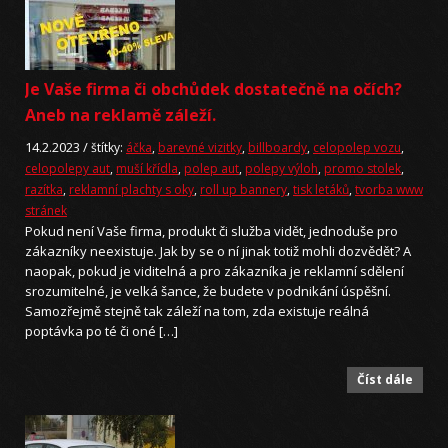
Je Vaše firma či obchůdek dostatečně na očích?
Aneb na reklamě záleží.
14.2.2023 /
štítky:
áčka
,
barevné vizitky
,
billboardy
,
celopolep vozu
,
celopolepy aut
,
muší křídla
,
polep aut
,
polepy výloh
,
promo stolek
,
razítka
,
reklamní plachty s oky
,
roll up bannery
,
tisk letáků
,
tvorba www
stránek
Pokud není Vaše firma, produkt či služba vidět, jednoduše pro
zákazníky neexistuje. Jak by se o ní jinak totiž mohli dozvědět? A
naopak, pokud je viditelná a pro zákazníka je reklamní sdělení
srozumitelné, je velká šance, že budete v podnikání úspěšní.
Samozřejmě stejně tak záleží na tom, zda existuje reálná
poptávka po té či oné […]
Číst dále