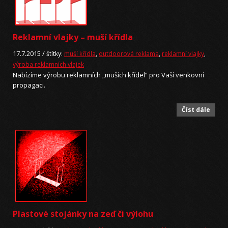
Reklamní vlajky – muší křídla
17.7.2015 /
štítky:
muší křídla
,
outdoorová reklama
,
reklamní vlajky
,
výroba reklamních vlajek
Nabízíme výrobu reklamních „muších křídel“ pro Vaší venkovní
propagaci.
Číst dále
Plastové stojánky na zeď či výlohu