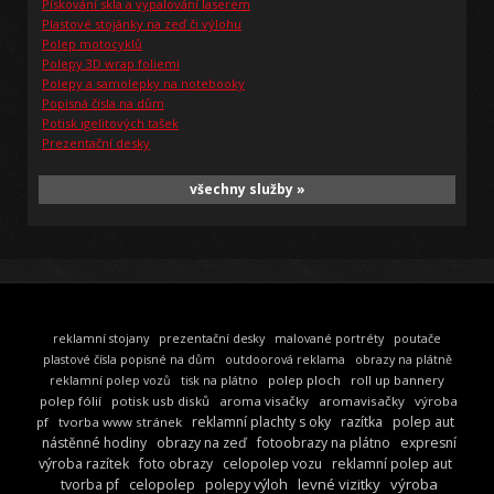
Pískování skla a vypalování laserem
Plastové stojánky na zeď či výlohu
Polep motocyklů
Polepy 3D wrap foliemi
Polepy a samolepky na notebooky
Popisná čísla na dům
Potisk igelitových tašek
Prezentační desky
všechny služby »
reklamní stojany
prezentační desky
malované portréty
poutače
plastové čísla popisné na dům
outdoorová reklama
obrazy na plátně
polep ploch
roll up bannery
reklamní polep vozů
tisk na plátno
polep fólií
potisk usb disků
aroma visačky
aromavisačky
výroba
reklamní plachty s oky
razítka
polep aut
pf
tvorba www stránek
nástěnné hodiny
obrazy na zeď
fotoobrazy na plátno
expresní
výroba razítek
foto obrazy
celopolep vozu
reklamní polep aut
celopolep
polepy výloh
levné vizitky
výroba
tvorba pf