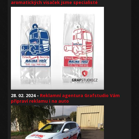
aromatických visaček jsme specialisté
28. 02. 2024 -
Reklamní agentura Grafstudio Vám
připraví reklamu i na auto