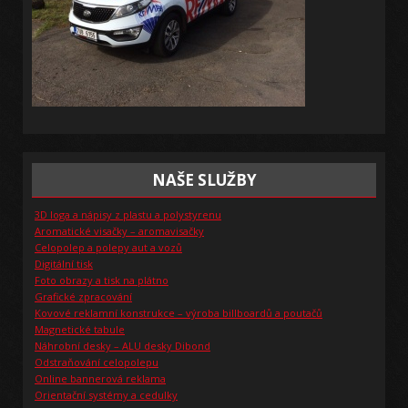
NAŠE SLUŽBY
3D loga a nápisy z plastu a polystyrenu
Aromatické visačky – aromavisačky
Celopolep a polepy aut a vozů
Digitální tisk
Foto obrazy a tisk na plátno
Grafické zpracování
Kovové reklamní konstrukce – výroba billboardů a poutačů
Magnetické tabule
Náhrobní desky – ALU desky Dibond
Odstraňování celopolepu
Online bannerová reklama
Orientační systémy a cedulky