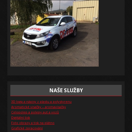
NAŠE SLUŽBY
3D loga a nápisy z plastu a polystyrenu
Aromatické visačky – aromavisačky
Celopolep a polepy aut a vozů
Digitální tisk
Foto obrazy a tisk na plátno
Grafické zpracování