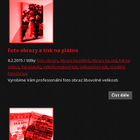
Foto obrazy a tisk na plátno
6.2.2015 /
štítky:
foto obrazy
,
obrazy na plátně
,
obrazy na zeď
,
tisk na
plátno
,
tisk plakátů
,
velkoformátový tisk
,
velkoplošný tisk
,
vícedílné
fotoobrazy
Vyrobíme Vám profesionální foto obraz libovolné velikosti.
Číst dále