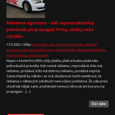
Reklamní agentura – Váš nepostradatelný
pomocník při propagaci firmy, služby nebo
výrobku
17.5.2022 /
štítky:
celopolepy aut
,
malované portréty
,
reklamní
agentura
,
reklamní plachty s oky
,
reklamní textil
,
sítotisk
,
tisk plakátů
,
tisk pozvánek
,
výroba razítek
Nejen v komerční sféře vždy platila, platí a budou platit tato
jednoduchá pravidla: Kdo nemá reklamu, neprodává. Kdo má
reklamu, prodává. Kdo má dobrou reklamu, prodává nejvíce.
Samozřejmě by někdo i ze své zkušenosti mohl namítnout, že
reklama v některých odvětvích není vůbec potřebná. Že zákazníci
chodí tak nějak sami, podnikatel nemusí věnovat ani korunu na
propagaci… […]
Číst dále