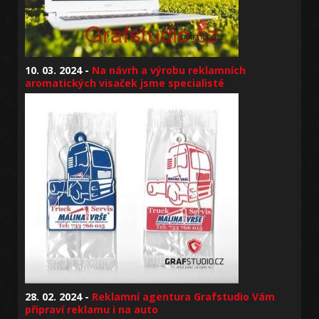
10. 03. 2024 -
Na návrh a výrobu reklamních
aromatických visaček jsme specialisté
28. 02. 2024 -
Reklamní agentura Grafstudio Vám
připraví reklamu i na auto