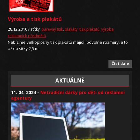
Výroba a tisk plakátů
28.12.2010 /
štítky:
barevný tisk
,
plakáty
,
tisk plakátů
,
výroba
reklamních předmětů
Nabízíme velkoplošný tisk plakátů mající libovolné rozměry, a to
až do šířky 2,5 m.
Číst dále
AKTUÁLNĚ
11. 04. 2024 -
Netradiční dárky pro děti od reklamní
agentury