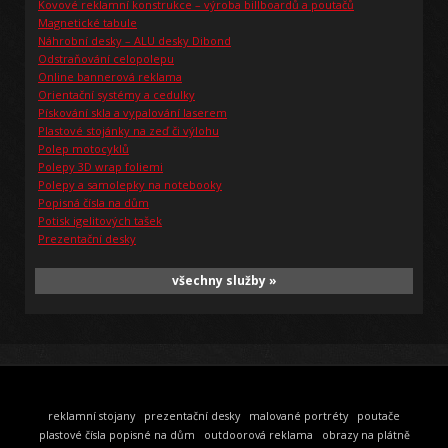
Kovové reklamní konstrukce – výroba billboardů a poutačů
Magnetické tabule
Náhrobní desky – ALU desky Dibond
Odstraňování celopolepu
Online bannerová reklama
Orientační systémy a cedulky
Pískování skla a vypalování laserem
Plastové stojánky na zeď či výlohu
Polep motocyklů
Polepy 3D wrap foliemi
Polepy a samolepky na notebooky
Popisná čísla na dům
Potisk igelitových tašek
Prezentační desky
všechny služby »
reklamní stojany
prezentační desky
malované portréty
poutače
plastové čísla popisné na dům
outdoorová reklama
obrazy na plátně