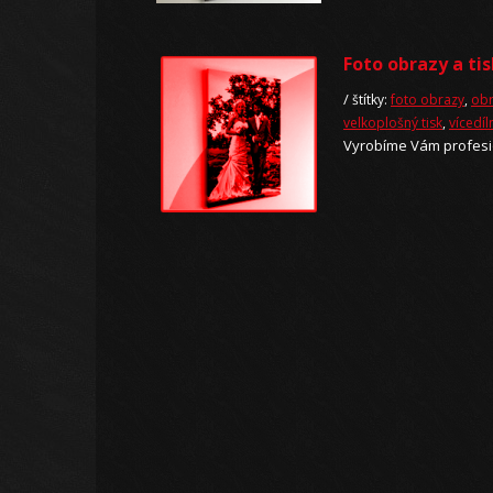
Foto obrazy a ti
/
štítky:
foto obrazy
,
obr
velkoplošný tisk
,
vícedí
Vyrobíme Vám profesion