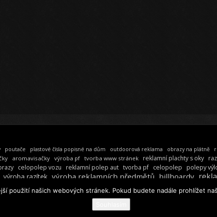
y
poutače
plastové čísla popisné na dům
outdoorová reklama
obrazy na plátně
r
reklamní plachty s oky
raz
čky
aromavisačky
výroba pf
tvorba www stránek
celopolep
polepy výl
brazy
celopolep vozu
reklamní polep aut
tvorba pf
rekl
výroba reklamních předmětů
billboardy
výroba razítek
jší použití našich webových stránek. Pokud budete nadále prohlížet naš
 REKLAMNÍ AGENTURA GRAFSTUDIO
KONTAKTY
ODKAZY
MAPA WEBU
R
Souhlasím