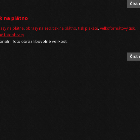
Číst 
sk na plátno
azy na plátně
,
obrazy na zeď
,
tisk na plátno
,
tisk plakátů
,
velkoformátový tisk
,
lné fotoobrazy
ální foto obraz libovolné velikosti.
Číst 