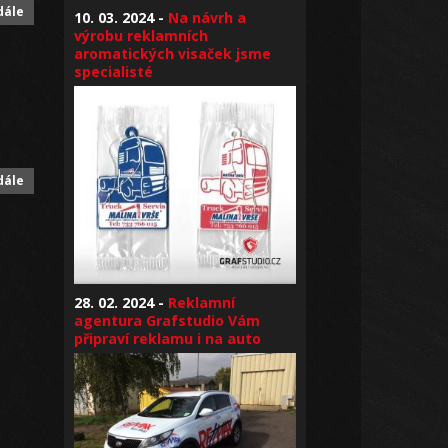
dále
10. 03. 2024 -
Na návrh a
výrobu reklamních
aromatických visaček jsme
specialisté
dále
28. 02. 2024 -
Reklamní
agentura Grafstudio Vám
připraví reklamu i na auto