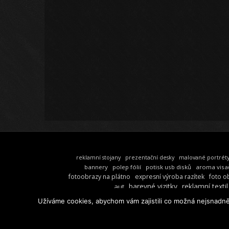
reklamní stojany
prezentační desky
malované portrét
bannery
polep fólií
potisk usb disků
aroma visa
fotoobrazy na plátno
expresní výroba razítek
foto o
barevné vizitky
reklamní textil
aut
Užíváme cookies, abychom vám zajistili co možná nejsnadně
©