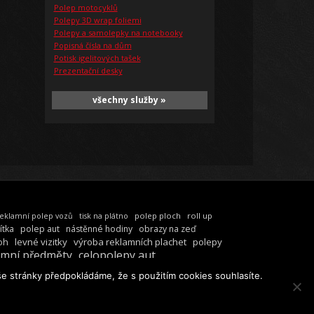
Polep motocyklů
Polepy 3D wrap foliemi
Polepy a samolepky na notebooky
Popisná čísla na dům
Potisk igelitových tašek
Prezentační desky
všechny služby »
polep ploch
roll up
eklamní polep vozů
tisk na plátno
ítka
polep aut
nástěnné hodiny
obrazy na zeď
oh
levné vizitky
výroba reklamních plachet
polepy
amní předměty
celopolepy aut
e stránky předpokládáme, že s použitím cookies souhlasíte.
SS