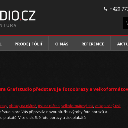
+420 777
L
PRODEJ FÓLIÍ
O NÁS
REFERENCE
AKT
ra Grafstudio představuje fotoobrazy a velkoformáto
brazy
,
obrazy na plátně
,
tisk na plátno
,
velkoformátový tisk
,
velkoplošný tisk
fstudio pro Vás připravila novou službu výroby foto obrazů a
 plakátů. Více o službě foto obrazy a tisk plakátů