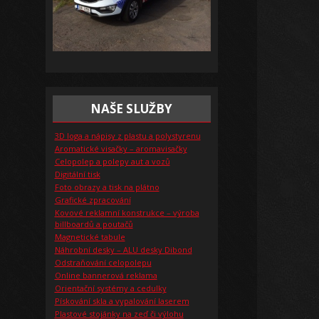
NAŠE SLUŽBY
3D loga a nápisy z plastu a polystyrenu
Aromatické visačky – aromavisačky
Celopolep a polepy aut a vozů
Digitální tisk
Foto obrazy a tisk na plátno
Grafické zpracování
Kovové reklamní konstrukce – výroba
billboardů a poutačů
Magnetické tabule
Náhrobní desky – ALU desky Dibond
Odstraňování celopolepu
Online bannerová reklama
Orientační systémy a cedulky
Pískování skla a vypalování laserem
Plastové stojánky na zeď či výlohu