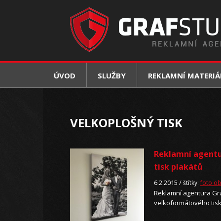
ÚVOD
SLUŽBY
REKLAMNÍ MATERIÁ
VELKOPLOŠNÝ TISK
Reklamní agentu
tisk plakátů
6.2.2015 /
štítky:
foto o
Reklamní agentura Gra
velkoformátového tisku