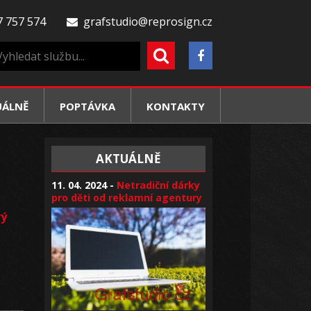
 757 574
grafstudio@reprosign.cz
UÁLNĚ
POPTÁVKA
KONTAKTY
AKTUÁLNĚ
11. 04. 2024 -
Netradiční dárky
pro děti od reklamní agentury
vý