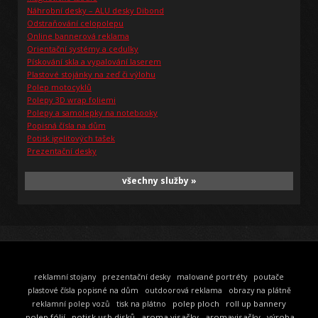
Náhrobní desky – ALU desky Dibond
Odstraňování celopolepu
Online bannerová reklama
Orientační systémy a cedulky
Pískování skla a vypalování laserem
Plastové stojánky na zeď či výlohu
Polep motocyklů
Polepy 3D wrap foliemi
Polepy a samolepky na notebooky
Popisná čísla na dům
Potisk igelitových tašek
Prezentační desky
všechny služby »
reklamní stojany
prezentační desky
malované portréty
poutače
plastové čísla popisné na dům
outdoorová reklama
obrazy na plátně
polep ploch
roll up bannery
reklamní polep vozů
tisk na plátno
polep fólií
potisk usb disků
aroma visačky
aromavisačky
výroba