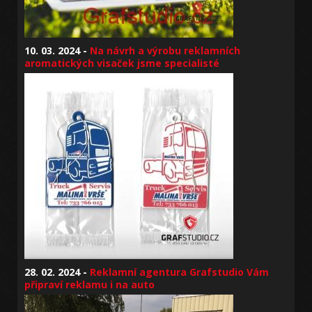
10. 03. 2024 -
Na návrh a výrobu reklamních
aromatických visaček jsme specialisté
28. 02. 2024 -
Reklamní agentura Grafstudio Vám
připraví reklamu i na auto