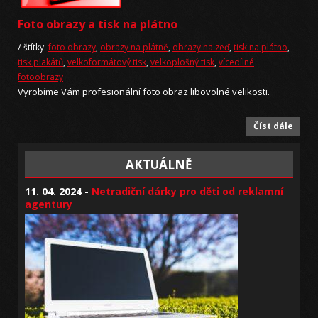
Foto obrazy a tisk na plátno
/
štítky:
foto obrazy
,
obrazy na plátně
,
obrazy na zeď
,
tisk na plátno
,
tisk plakátů
,
velkoformátový tisk
,
velkoplošný tisk
,
vícedílné
fotoobrazy
Vyrobíme Vám profesionální foto obraz libovolné velikosti.
Číst dále
AKTUÁLNĚ
11. 04. 2024 -
Netradiční dárky pro děti od reklamní
agentury