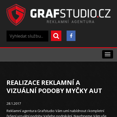
Menu
REALIZACE REKLAMNÍ A
VIZUÁLNÍ PODOBY MYČKY AUT
28.1.2017
Reklamní agentura Grafstudio Vám umí nabídnout i kompletní
řešení vizuální podoby Vašeho podnikání. Navrhneme Vám vše