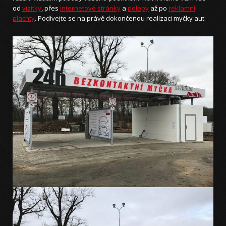
od
vizitky
, přes
internetové stránky
a
polepy
až po
reklamní
plachty
. Podívejte se na právě dokončenou realizaci myčky aut: