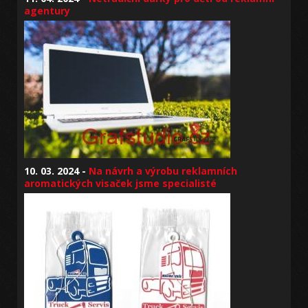
agentury
10. 03. 2024 -
Na návrh a výrobu reklamních
aromatických visaček jsme specialisté