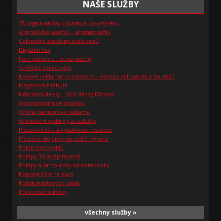
NAŠE SLUŽBY
3D loga a nápisy z plastu a polystyrenu
Aromatické visačky – aromavisačky
Celopolep a polepy aut a vozů
Digitální tisk
Foto obrazy a tisk na plátno
Grafické zpracování
Kovové reklamní konstrukce – výroba billboardů a poutačů
Magnetické tabule
Náhrobní desky – ALU desky Dibond
Odstraňování celopolepu
Online bannerová reklama
Orientační systémy a cedulky
Pískování skla a vypalování laserem
Plastové stojánky na zeď či výlohu
Polep motocyklů
Polepy 3D wrap foliemi
Polepy a samolepky na notebooky
Popisná čísla na dům
Potisk igelitových tašek
Prezentační desky
všechny služby »