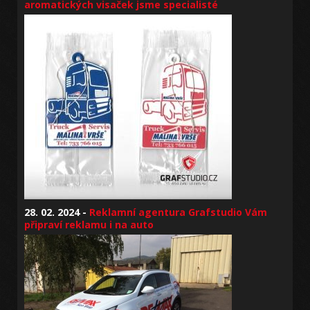
aromatických visaček jsme specialisté
28. 02. 2024 -
Reklamní agentura Grafstudio Vám
připraví reklamu i na auto