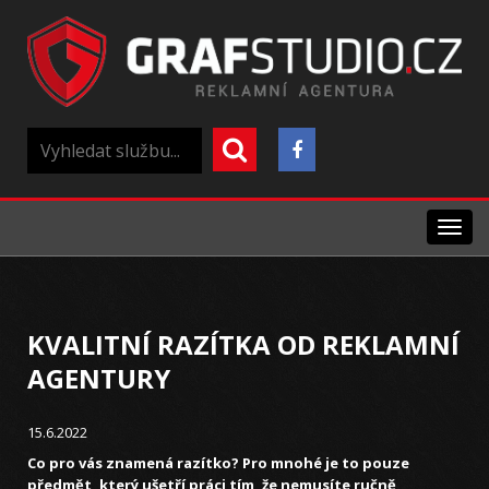
Menu
KVALITNÍ RAZÍTKA OD REKLAMNÍ
AGENTURY
15.6.2022
Co pro vás znamená razítko? Pro mnohé je to pouze
předmět, který ušetří práci tím, že nemusíte ručně