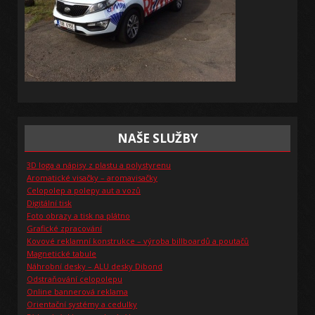
NAŠE SLUŽBY
3D loga a nápisy z plastu a polystyrenu
Aromatické visačky – aromavisačky
Celopolep a polepy aut a vozů
Digitální tisk
Foto obrazy a tisk na plátno
Grafické zpracování
Kovové reklamní konstrukce – výroba billboardů a poutačů
Magnetické tabule
Náhrobní desky – ALU desky Dibond
Odstraňování celopolepu
Online bannerová reklama
Orientační systémy a cedulky