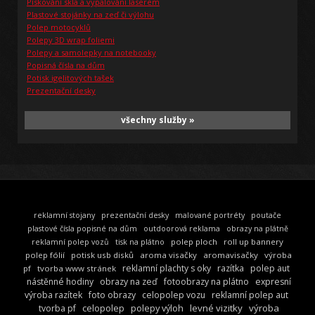
Pískování skla a vypalování laserem
Plastové stojánky na zeď či výlohu
Polep motocyklů
Polepy 3D wrap foliemi
Polepy a samolepky na notebooky
Popisná čísla na dům
Potisk igelitových tašek
Prezentační desky
všechny služby »
reklamní stojany
prezentační desky
malované portréty
poutače
plastové čísla popisné na dům
outdoorová reklama
obrazy na plátně
polep ploch
roll up bannery
reklamní polep vozů
tisk na plátno
polep fólií
potisk usb disků
aroma visačky
aromavisačky
výroba
reklamní plachty s oky
razítka
polep aut
pf
tvorba www stránek
nástěnné hodiny
obrazy na zeď
fotoobrazy na plátno
expresní
výroba razítek
foto obrazy
celopolep vozu
reklamní polep aut
celopolep
polepy výloh
levné vizitky
výroba
tvorba pf