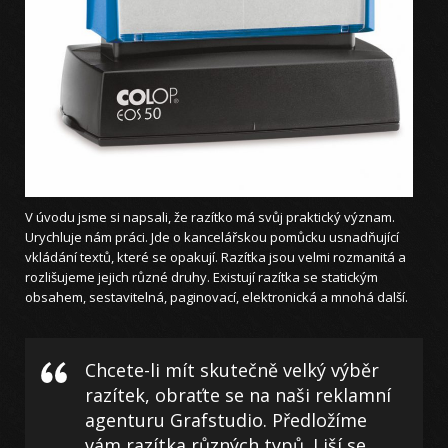
V úvodu jsme si napsali, že razítko má svůj praktický význam.
Urychluje nám práci. Jde o kancelářskou pomůcku usnadňující
vkládání textů, které se opakují. Razítka jsou velmi rozmanitá a
rozlišujeme jejich různé druhy. Existují razítka se statickým
obsahem, sestavitelná, paginovací, elektronická a mnohá další.
Chcete-li mít skutečně velký výběr
razítek, obraťte se na naši reklamní
agenturu Grafstudio. Předložíme
vám razítka různých typů. Liší se