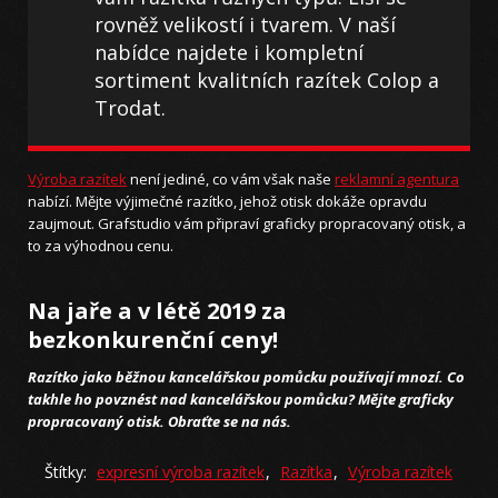
rovněž velikostí i tvarem. V naší
nabídce najdete i kompletní
sortiment kvalitních razítek Colop a
Trodat.
Výroba razítek
není jediné, co vám však naše
reklamní agentura
nabízí. Mějte výjimečné razítko, jehož otisk dokáže opravdu
zaujmout. Grafstudio vám připraví graficky propracovaný otisk, a
to za výhodnou cenu.
Na jaře a v létě 2019 za
bezkonkurenční ceny!
Razítko jako běžnou kancelářskou pomůcku používají mnozí. Co
takhle ho povznést nad kancelářskou pomůcku? Mějte graficky
propracovaný otisk. Obraťte se na nás.
Štítky:
expresní výroba razítek
,
Razítka
,
Výroba razítek