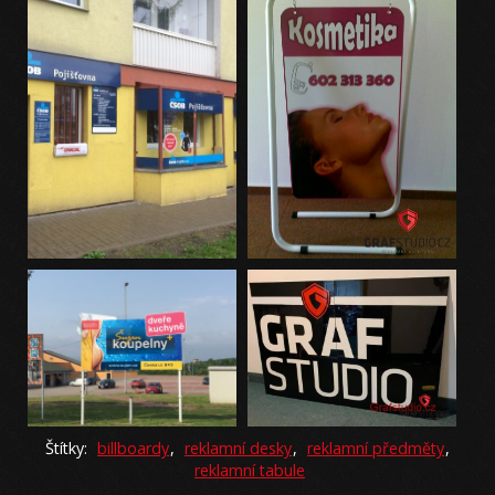
Štítky:
billboardy
,
reklamní desky
,
reklamní předměty
,
reklamní tabule