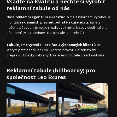
Vsaďte na kvalitu a nechte si vyrobit
reklamní tabule od nás
Naše
reklamní agentura Grafstudio
má s návrhem, výrobou a
montáží
reklamních plachet bohaté zkušenosti
. Za léta
našeho působení jsme jich realizovali několik set v okolí našeho
působení (Most. Litvínov, Teplice), ale i po celé ČR.
Tabule jsme vytvářeli pro řadu významných klientů
, ke
kterým patří například Leo Express provozující železniční
přepravu. Ukázky vybraných referencí můžete zhlédnout níže.
Reklamní tabule (billboardy) pro
společnost Leo Expres