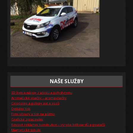
NAŠE SLUŽBY
3D loga a nápisy z plastu a polystyrenu
Aromatické visačky – aromavisačky
Celopolep a polepy aut a vozů
Digitální tisk
Foto obrazy a tisk na plátno
Grafické zpracování
Kovové reklamní konstrukce – výroba billboardů a poutačů
Magnetické tabule