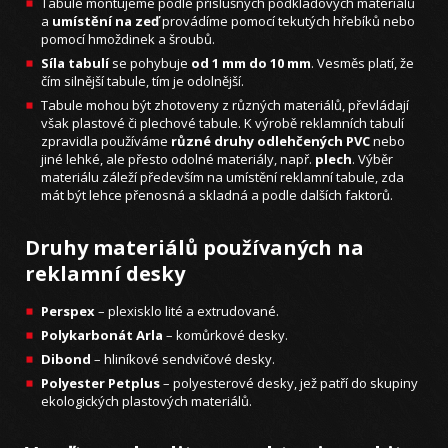
Tabule montujeme podle příslušných podkladových materiálů
a
umístění na zeď
provádíme pomocí tekutých hřebíků nebo
pomocí hmoždinek a šroubů.
Síla tabulí
se pohybuje
od 1 mm do 10 mm
. Vesměs platí, že
čím silnější tabule, tím je odolnější.
Tabule mohou být zhotoveny z různých materiálů, převládají
však plastové či plechové tabule. K výrobě reklamních tabulí
zpravidla používáme
různé druhy odlehčených PVC
nebo
jiné lehké, ale přesto odolné materiály, např.
plech
. Výběr
materiálu záleží především na umístění reklamní tabule, zda
mát být lehce přenosná a skladná a podle dalších faktorů.
Druhy materiálů používaných na
reklamní desky
Perspex
– plexisklo lité a extrudované.
Polykarbonát Arla
– komůrkové desky.
Dibond
– hliníkové sendvičové desky.
Polyester Petplus
– polyesterové desky, jež patří do skupiny
ekologických plastových materiálů.