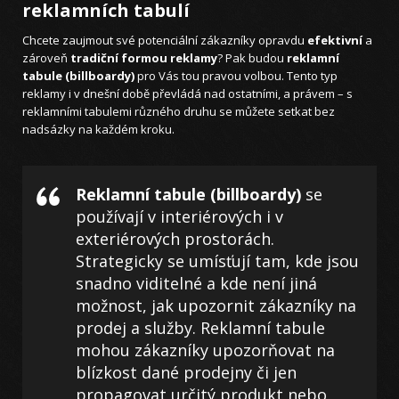
reklamních tabulí
Chcete zaujmout své potenciální zákazníky opravdu
efektivní
a
zároveň
tradiční formou reklamy
? Pak budou
reklamní
tabule (billboardy)
pro Vás tou pravou volbou. Tento typ
reklamy i v dnešní době převládá nad ostatními, a právem – s
reklamními tabulemi různého druhu se můžete setkat bez
nadsázky na každém kroku.
Reklamní tabule (billboardy)
se
používají v interiérových i v
exteriérových prostorách.
Strategicky se umísťují tam, kde jsou
snadno viditelné a kde není jiná
možnost, jak upozornit zákazníky na
prodej a služby. Reklamní tabule
mohou zákazníky upozorňovat na
blízkost dané prodejny či jen
propagovat určitý produkt nebo