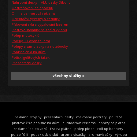
Náhrobní desky – ALU desky Dibond
Odstraňování celopolepu
Online bannerová reklama
Orientační systémy a cedulky
Pískování skla a vypalování laserem
Plastové stojánky na zeď či výlohu
Polep motocyklů
Polepy 3D wrap foliemi
Polepy a samolepky na notebooky
Popisná čísla na dům
Potisk igelitových tašek
Prezentační desky
všechny služby »
reklamní stojany
prezentační desky
malované portréty
poutače
plastové čísla popisné na dům
outdoorová reklama
obrazy na plátně
polep ploch
roll up bannery
reklamní polep vozů
tisk na plátno
polep fólií
potisk usb disků
aroma visačky
aromavisačky
výroba