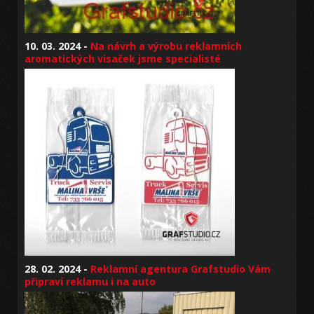
10. 03. 2024 -
Na návrh a výrobu reklamních
aromatických visaček jsme specialisté
28. 02. 2024 -
Reklamní agentura Grafstudio Vám
připraví reklamu i na auto