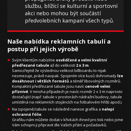
službu, blížící se kulturní a sportovní
akci nebo mohou být součástí
předvolebních kampaní všech typů.
Naše nabídka reklamních tabulí a
postup při jejich výrobě
Svým klientům nabízíme
osvědčené a velmi kvalitní
předřezané tabule
až do velikosti
2 x 3 m
.
Samozřejmě že výslednou velikost billboardu to nijak
neomezuje, právě naopak. Spojením více kusů dohromady
lze
dosáhnout i větších formátů
a téměř libovolných rozměrů.
Kompaktní předřezané tabule jsou navíc
cenově velmi
příznivé
. V mnoha případech je navíc rozměr 2 x 3 m naprosto
dostačující (např. tabule v prostorách nádražní budovy, tabule
umístěná na reklamních stojáncích na fotbalovém hřišti apod.).
Na (spojené) tabule se následně nanese grafika a
nalepí
ochranná fólie
.
Grafiku nám můžete dodat v křivkách ihned pro tisk nebo jsme
Vám schopni ji připravit dle Vašich přání a požadavků.