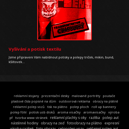
Vyšívání a potisk textilu
Jsme připraveni Vám nabídnout potisky a polepy triček, mikin, bund,
kšiltovek…
reklamní stojany
prezentační desky
malované portréty
poutače
plastové čísla popisné na dům
outdoorová reklama
obrazy na plátně
polep ploch
roll up bannery
reklamní polep vozů
tisk na plátno
polep fólií
potisk usb disků
aroma visačky
aromavisačky
výroba
reklamní plachty s oky
razítka
polep aut
pf
tvorba www stránek
nástěnné hodiny
obrazy na zeď
fotoobrazy na plátno
expresní
výroba razítek
foto obrazy
celopolep vozu
reklamní polep aut