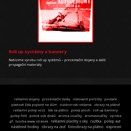
Roll up systémy a bannery
Nabízíme výrobu roll up systémů – prezentační stojany a další
propagační materiály.
reklamní stojany
prezentační desky
malované portréty
poutače
plastové čísla popisné na dům
outdoorová reklama
obrazy na plátně
polep ploch
roll up bannery
reklamní polep vozů
tisk na plátno
polep fólií
potisk usb disků
aroma visačky
aromavisačky
výroba
reklamní plachty s oky
razítka
polep aut
pf
tvorba www stránek
nástěnné hodiny
obrazy na zeď
fotoobrazy na plátno
expresní