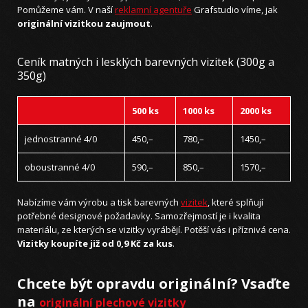
Pomůžeme vám. V naší
reklamní agentuře
Grafstudio víme, jak
originální vizitkou zaujmout
.
Ceník matných i lesklých barevných vizitek (300g a
350g)
500 ks
1000 ks
2000 ks
jednostranné 4/0
450,–
780,–
1450,–
oboustranné 4/0
590,–
850,–
1570,–
Nabízíme vám výrobu a tisk barevných
vizitek
, které splňují
potřebné designové požadavky. Samozřejmostí je i kvalita
materiálu, ze kterých se vizitky vyrábějí. Potěší vás i příznivá cena.
Vizitky koupíte již od 0,9 Kč za kus
.
Chcete být opravdu originální? Vsaďte
na
originální plechové vizitky