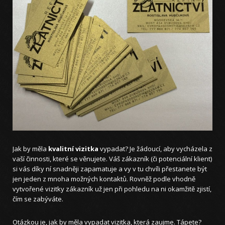
Jak by měla
kvalitní vizitka
vypadat? Je žádoucí, aby vycházela z
vaší činnosti, které se věnujete. Váš zákazník (či potenciální klient)
si vás díky ní snadněji zapamatuje a vy v tu chvíli přestanete být
jen jeden z mnoha možných kontaktů. Rovněž podle vhodně
vytvořené vizitky zákazník už jen při pohledu na ni okamžitě zjistí,
čím se zabýváte.
Otázkou je, jak by měla vypadat vizitka, která zaujme. Tápete?