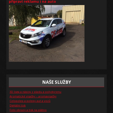
připraví reklamu i na auto
NAŠE SLUŽBY
3D loga a nápisy z plastu a polystyrenu
Aromatické visačky – aromavisačky
Celopolep a polepy aut a vozů
Digitální tisk
Foto obrazy a tisk na plátno