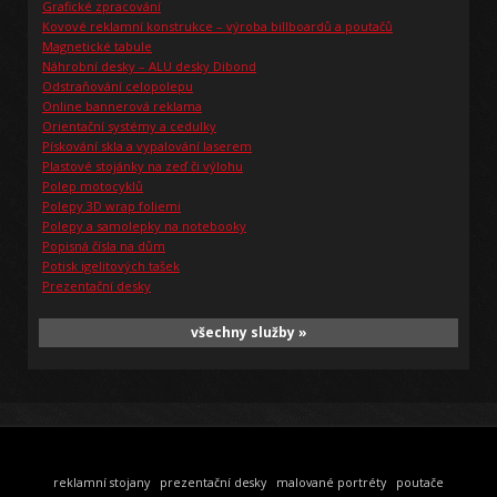
Grafické zpracování
Kovové reklamní konstrukce – výroba billboardů a poutačů
Magnetické tabule
Náhrobní desky – ALU desky Dibond
Odstraňování celopolepu
Online bannerová reklama
Orientační systémy a cedulky
Pískování skla a vypalování laserem
Plastové stojánky na zeď či výlohu
Polep motocyklů
Polepy 3D wrap foliemi
Polepy a samolepky na notebooky
Popisná čísla na dům
Potisk igelitových tašek
Prezentační desky
všechny služby »
reklamní stojany
prezentační desky
malované portréty
poutače