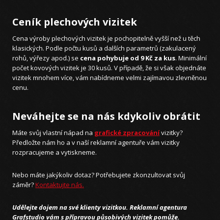
Ceník plechových vizitek
Cena výroby plechových vizitek je pochopitelně vyšší než u těch
klasických. Podle počtu kusů a dalších parametrů (zakulacený
rohů, výřezy apod.) se
cena pohybuje od 9 Kč za kus
. Minimální
počet kovových vizitek je 30 kusů. V případě, že si však objednáte
vizitek mnohem více, vám nabídneme velmi zajímavou zlevněnou
cenu.
Neváhejte se na nás kdykoliv obrátit
Máte svůj vlastní nápad na
grafické zpracování
vizitky?
Předložte nám ho a v naší reklamní agentuře vám vizitky
rozpracujeme a vytiskneme.
Nebo máte jakýkoliv dotaz? Potřebujete zkonzultovat svůj
záměr?
Kontaktujte nás.
Udělejte dojem na své klienty vizitkou. Reklamní agentura
Grafstudio vám s přípravou působivých vizitek pomůže.