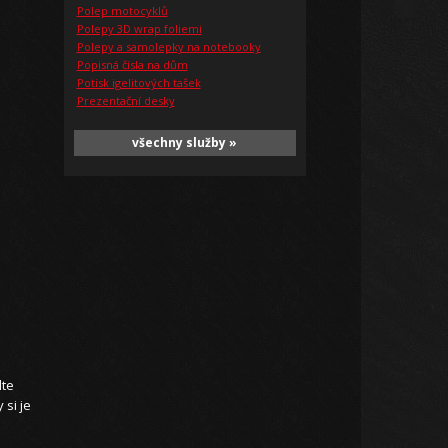
Polep motocyklů
Polepy 3D wrap foliemi
Polepy a samolepky na notebooky
Popisná čísla na dům
Potisk igelitových tašek
Prezentační desky
všechny služby »
lte
si je