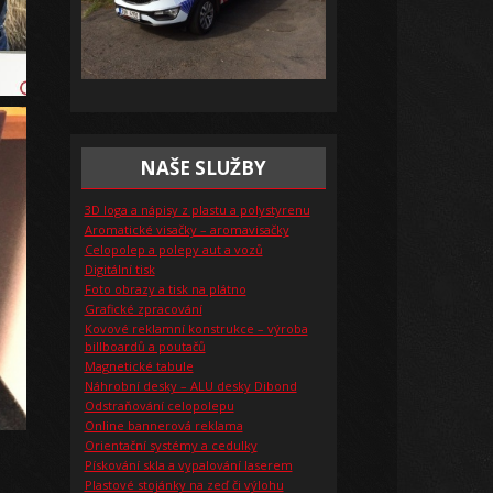
NAŠE SLUŽBY
3D loga a nápisy z plastu a polystyrenu
Aromatické visačky – aromavisačky
Celopolep a polepy aut a vozů
Digitální tisk
Foto obrazy a tisk na plátno
Grafické zpracování
Kovové reklamní konstrukce – výroba
billboardů a poutačů
Magnetické tabule
Náhrobní desky – ALU desky Dibond
Odstraňování celopolepu
Online bannerová reklama
Orientační systémy a cedulky
Pískování skla a vypalování laserem
Plastové stojánky na zeď či výlohu