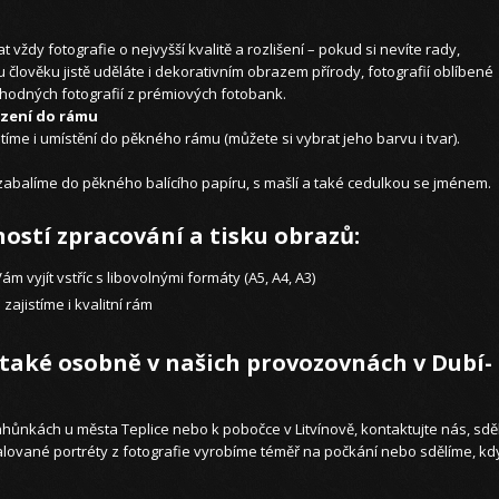
t vždy fotografie o nejvyšší kvalitě a rozlišení – pokud si nevíte rady,
lověku jistě uděláte i dekorativním obrazem přírody, fotografií oblíbené
hodných fotografií z prémiových fotobank.
sazení do rámu
tíme i umístění do pěkného rámu (můžete si vybrat jeho barvu i tvar).
abalíme do pěkného balícího papíru, s mašlí a také cedulkou se jménem.
ostí zpracování a tisku obrazů:
m vyjít vstříc s libovolnými formáty (A5, A4, A3)
zajistíme i kvalitní rám
také osobně v našich provozovnách v Dubí-
hůnkách u města Teplice nebo k pobočce v Litvínově, kontaktujte nás, sdě
vané portréty z fotografie vyrobíme téměř na počkání nebo sdělíme, kdy 