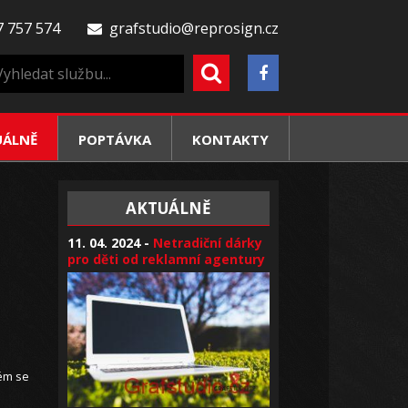
 757 574
grafstudio@reprosign.cz
UÁLNĚ
POPTÁVKA
KONTAKTY
AKTUÁLNĚ
11. 04. 2024 -
Netradiční dárky
pro děti od reklamní agentury
ém se