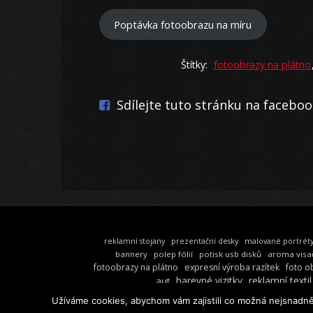
Poptávka fotoobrazu na míru
Štítky:
fotoobrazy na plátno
Sdílejte tuto stránku na facebo
reklamní stojany
prezentační desky
malované portrét
bannery
polep fólií
potisk usb disků
aroma visa
fotoobrazy na plátno
expresní výroba razítek
foto o
barevné vizitky
reklamní textil
aut
Užíváme cookies, abychom vám zajistili co možná nejsnadně