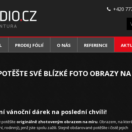
+420 777
L
PRODEJ FÓLIÍ
O NÁS
REFERENCE
AKT
POTĚŠTE SVÉ BLÍZKÉ FOTO OBRAZY NA
í vánoční dárek na poslední chvíli!
tě potěšíte
originálně zhotoveným obrazem na míru
. Obrazem, na kter
 rodinný), jenž jste spolu zažili. Stejně obdarované potěšíte i čistě jejich