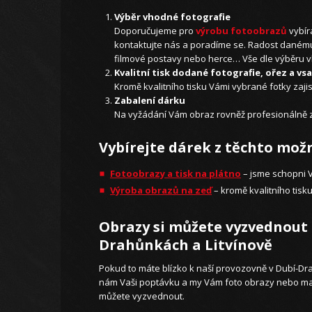
Výběr vhodné fotografie
Doporučujeme pro
výrobu fotoobrazů
vybíra
kontaktujte nás a poradíme se. Radost danému č
filmové postavy nebo herce… Vše dle výběru v
Kvalitní tisk dodané fotografie, ořez a v
Kromě kvalitního tisku Vámi vybrané fotky zajis
Zabalení dárku
Na vyžádání Vám obraz rovněž profesionálně z
Vybírejte dárek z těchto možn
Fotoobrazy a tisk na plátno
– jsme schopni Vá
Výroba obrazů na zeď
– kromě kvalitního tisku 
Obrazy si můžete vyzvednout 
Drahůnkách a Litvínově
Pokud to máte blízko k naší provozovně v Dubí-Dra
nám Vaši poptávku a my Vám foto obrazy nebo malo
můžete vyzvednout.