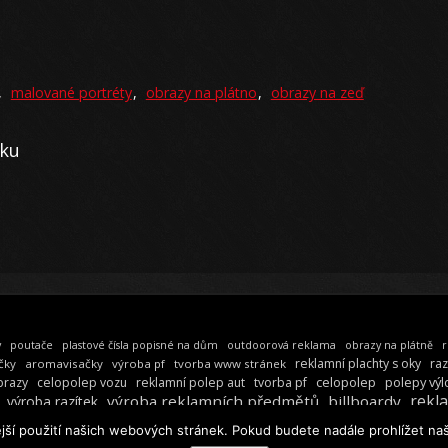
,
malované portréty
,
obrazy na plátno
,
obrazy na zeď
oku
y
poutače
plastové čísla popisné na dům
outdoorová reklama
obrazy na plátně
r
reklamní plachty s oky
raz
čky
aromavisačky
výroba pf
tvorba www stránek
celopolep
polepy výl
brazy
celopolep vozu
reklamní polep aut
tvorba pf
rekl
výroba reklamních předmětů
billboardy
výroba razítek
jší použití našich webových stránek. Pokud budete nadále prohlížet naš