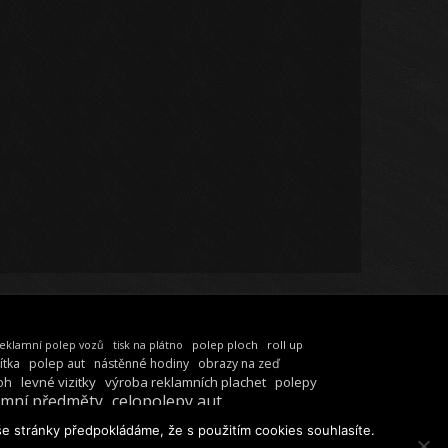
polep ploch
roll up
eklamní polep vozů
tisk na plátno
ítka
polep aut
nástěnné hodiny
obrazy na zeď
oh
levné vizitky
výroba reklamních plachet
polepy
amní předměty
celopolepy aut
e stránky předpokládáme, že s použitím cookies souhlasíte.