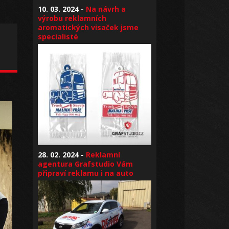
10. 03. 2024 -
Na návrh a
výrobu reklamních
aromatických visaček jsme
specialisté
28. 02. 2024 -
Reklamní
agentura Grafstudio Vám
připraví reklamu i na auto