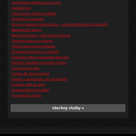
Celopolep a polepy aut a vozů
Digitální tisk
Foto obrazy a tisk na plátno
Grafické zpracování
Kovové reklamní konstrukce – výroba billboardů a poutačů
Magnetické tabule
Náhrobní desky – ALU desky Dibond
Odstraňování celopolepu
Online bannerová reklama
Orientační systémy a cedulky
Pískování skla a vypalování laserem
Plastové stojánky na zeď či výlohu
Polep motocyklů
Polepy 3D wrap foliemi
Polepy a samolepky na notebooky
Popisná čísla na dům
Potisk igelitových tašek
Prezentační desky
všechny služby »