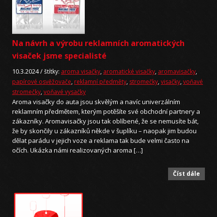
Na návrh a výrobu reklamních aromatických
visaček jsme specialisté
10.3.2024 /
štítky:
aroma visačky
,
aromatické visačky
,
aromavisačky
,
papírové osvěžovače
,
reklamní předměty
,
stromečky
,
visačky
,
voňavé
stromečky
,
voňavé vysačky
Aroma visačky do auta jsou skvělým a navíc univerzálním
reklamním předmětem, kterým potěšíte své obchodní partnery a
zákazníky. Aromavisačky jsou tak oblíbené, že se nemusíte bát,
že by skončily u zákazníků někde v šuplíku – naopak jim budou
dělat parádu v jejich voze a reklama tak bude velmi často na
očích. Ukázka námi realizovaných aroma […]
Číst dále