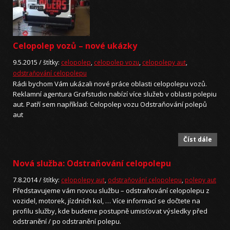
Celopolep vozů – nové ukázky
9.5.2015 /
štítky:
celopolep
,
celopolep vozu
,
celopolepy aut
,
odstraňování celopolepu
Rádi bychom Vám ukázali nové práce oblasti celopolepu vozů.
Reklamní agentura Grafstudio nabízí více služeb v oblasti polepiu
aut. Patří sem například: Celopolep vozu Odstraňování polepů
aut
Číst dále
Nová služba: Odstraňování celopolepu
7.8.2014 /
štítky:
celopolepy aut
,
odstraňování celopolepu
,
polepy aut
Představujeme vám novou službu – odstraňování celopolepu z
vozidel, motorek, jízdních kol, … Více informací se dočtete na
profilu služby, kde budeme postupně umisťovat výsledky před
odstranění / po odstranění polepu.