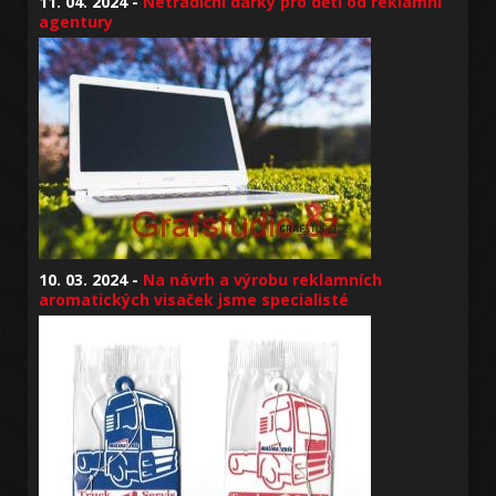
11. 04. 2024 -
Netradiční dárky pro děti od reklamní
agentury
10. 03. 2024 -
Na návrh a výrobu reklamních
aromatických visaček jsme specialisté