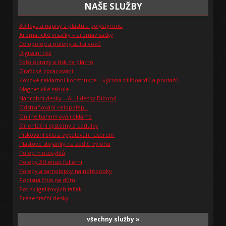
NAŠE SLUŽBY
3D loga a nápisy z plastu a polystyrenu
Aromatické visačky – aromavisačky
Celopolep a polepy aut a vozů
Digitální tisk
Foto obrazy a tisk na plátno
Grafické zpracování
Kovové reklamní konstrukce – výroba billboardů a poutačů
Magnetické tabule
Náhrobní desky – ALU desky Dibond
Odstraňování celopolepu
Online bannerová reklama
Orientační systémy a cedulky
Pískování skla a vypalování laserem
Plastové stojánky na zeď či výlohu
Polep motocyklů
Polepy 3D wrap foliemi
Polepy a samolepky na notebooky
Popisná čísla na dům
Potisk igelitových tašek
Prezentační desky
všechny služby »