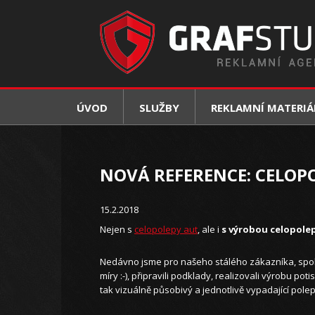
ÚVOD
SLUŽBY
REKLAMNÍ MATERIÁ
NOVÁ REFERENCE: CELOP
15.2.2018
Nejen s
celopolepy aut
, ale i
s výrobou celopole
Nedávno jsme pro našeho stálého zákazníka, spol
míry :-), připravili podklady, realizovali výrobu p
tak vizuálně působivý a jednotlivě vypadající pole