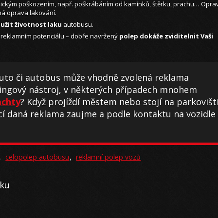
ckým poškozením, např. poškrábáním od kamínků, štěrku, prachu… Opra
ná oprava lakování.
užit životnost laku
autobusu.
o reklamním potenciálu – dobře navržený
polep dokáže zviditelnit Vaši
í auto či autobus může vhodně zvolená reklama
tingový nástroj, v některých případech mnohem
achty
? Když projíždí městem nebo stojí na parkovišti
ucí daná reklama zaujme a podle kontaktu na vozidle
,
celopolep autobusu
,
reklamní polep vozů
oku