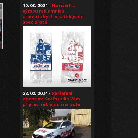
10. 03. 2024 -
Na návrh a
výrobu reklamních
aromatických visaček jsme
specialisté
28. 02. 2024 -
Reklamní
agentura Grafstudio Vám
připraví reklamu i na auto