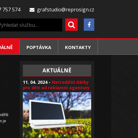
 757 574
grafstudio@reprosign.cz
UÁLNĚ
POPTÁVKA
KONTAKTY
AKTUÁLNĚ
11. 04. 2024 -
Netradiční dárky
pro děti od reklamní agentury
ěřili
m je