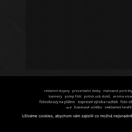
reklamní stojany
prezentační desky
malované portrét
bannery
polep fólií
potisk usb disků
aroma visa
fotoobrazy na plátno
expresní výroba razítek
foto o
barevné vizitky
reklamní textil
aut
Užíváme cookies, abychom vám zajistili co možná nejsnadně
©