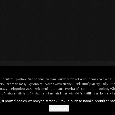
y
poutače
plastové čísla popisné na dům
outdoorová reklama
obrazy na plátně
r
reklamní plachty s oky
raz
čky
aromavisačky
výroba pf
tvorba www stránek
celopolep
polepy výl
brazy
celopolep vozu
reklamní polep aut
tvorba pf
rekl
výroba reklamních předmětů
billboardy
výroba razítek
jší použití našich webových stránek. Pokud budete nadále prohlížet naš
 REKLAMNÍ AGENTURA GRAFSTUDIO
KONTAKTY
ODKAZY
MAPA WEBU
R
Souhlasím