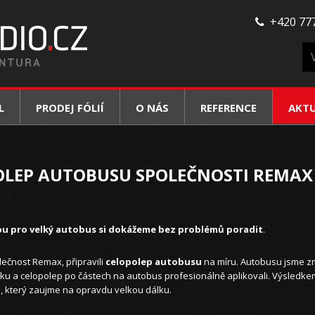
+420 777
L
PRODEJ FÓLIÍ
O NÁS
REFERENCE
AKT
OLEP AUTOBUSU SPOLEČNOSTI REMAX
pu pro velký autobus si dokážeme bez problémů poradit
.
ečnost Remax, připravili
celopolep autobusu
na míru. Autobusu jsme zm
otisku a celopolep po částech na autobus profesionálně aplikovali. Výsledke
p, který zaujme na opravdu velkou dálku.