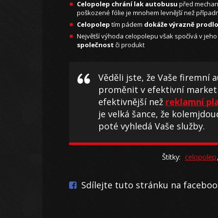
Celopolep chrání lak autobusu
před mechani
poškozené fólie je mnohem levnější než případ
Celopolep
tím pádem
dokáže výrazně prodlo
Největší výhoda celopolepu však spočívá v jeh
společnost
či produkt
Věděli jste, že Vaše firemn
proměnit v efektivní marke
efektivnější než
reklamní pl
je velká šance, že kolemjdo
poté vyhledá Vaše služby.
Štítky:
celopolep
Sdílejte tuto stránku na facebo