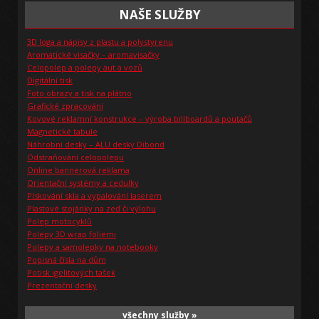
NAŠE SLUŽBY
3D loga a nápisy z plastu a polystyrenu
Aromatické visačky – aromavisačky
Celopolep a polepy aut a vozů
Digitální tisk
Foto obrazy a tisk na plátno
Grafické zpracování
Kovové reklamní konstrukce – výroba billboardů a poutačů
Magnetické tabule
Náhrobní desky – ALU desky Dibond
Odstraňování celopolepu
Online bannerová reklama
Orientační systémy a cedulky
Pískování skla a vypalování laserem
Plastové stojánky na zeď či výlohu
Polep motocyklů
Polepy 3D wrap foliemi
Polepy a samolepky na notebooky
Popisná čísla na dům
Potisk igelitových tašek
Prezentační desky
všechny služby »