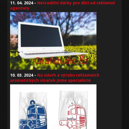
11. 04. 2024 -
Netradiční dárky pro děti od reklamní
agentury
10. 03. 2024 -
Na návrh a výrobu reklamních
aromatických visaček jsme specialisté