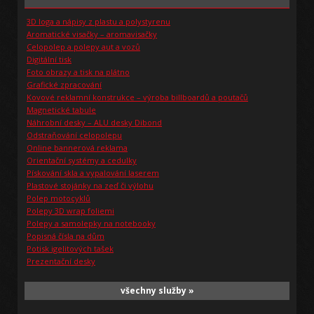
3D loga a nápisy z plastu a polystyrenu
Aromatické visačky – aromavisačky
Celopolep a polepy aut a vozů
Digitální tisk
Foto obrazy a tisk na plátno
Grafické zpracování
Kovové reklamní konstrukce – výroba billboardů a poutačů
Magnetické tabule
Náhrobní desky – ALU desky Dibond
Odstraňování celopolepu
Online bannerová reklama
Orientační systémy a cedulky
Pískování skla a vypalování laserem
Plastové stojánky na zeď či výlohu
Polep motocyklů
Polepy 3D wrap foliemi
Polepy a samolepky na notebooky
Popisná čísla na dům
Potisk igelitových tašek
Prezentační desky
všechny služby »