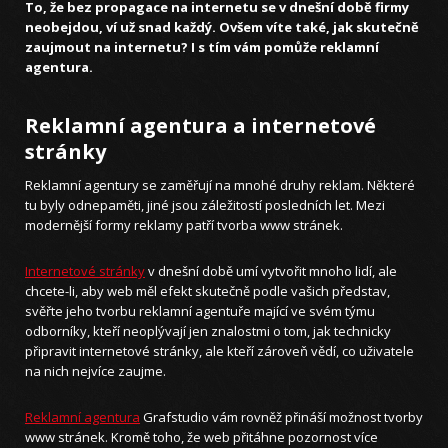
To, že bez propagace na internetu se v dnešní době firmy
neobejdou, ví už snad každý. Ovšem víte také, jak skutečně
zaujmout na internetu? I s tím vám pomůže reklamní
agentura.
Reklamní agentura a internetové
stránky
Reklamní agentury se zaměřují na mnohé druhy reklam. Některé
tu byly odnepaměti, jiné jsou záležitostí posledních let. Mezi
modernější formy reklamy patří tvorba www stránek.
Internetové stránky
v dnešní době umí vytvořit mnoho lidí, ale
chcete-li, aby web měl efekt skutečně podle vašich představ,
svěřte jeho tvorbu reklamní agentuře mající ve svém týmu
odborníky, kteří neoplývají jen znalostmi o tom, jak technicky
připravit internetové stránky, ale kteří zároveň vědí, co uživatele
na nich nejvíce zaujme.
Reklamní agentura
Grafstudio vám rovněž přináší možnost tvorby
www stránek. Kromě toho, že web přitáhne pozornost více