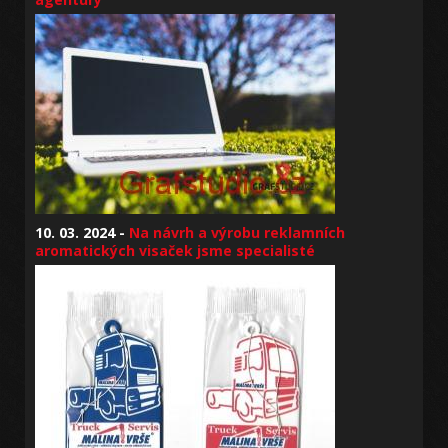
10. 03. 2024 -
Na návrh a výrobu reklamních
aromatických visaček jsme specialisté