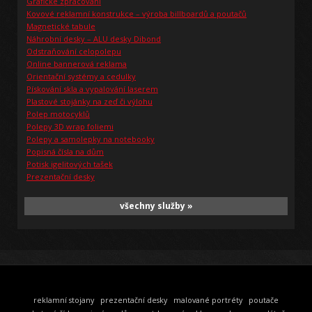
Grafické zpracování
Kovové reklamní konstrukce – výroba billboardů a poutačů
Magnetické tabule
Náhrobní desky – ALU desky Dibond
Odstraňování celopolepu
Online bannerová reklama
Orientační systémy a cedulky
Pískování skla a vypalování laserem
Plastové stojánky na zeď či výlohu
Polep motocyklů
Polepy 3D wrap foliemi
Polepy a samolepky na notebooky
Popisná čísla na dům
Potisk igelitových tašek
Prezentační desky
všechny služby »
reklamní stojany
prezentační desky
malované portréty
poutače