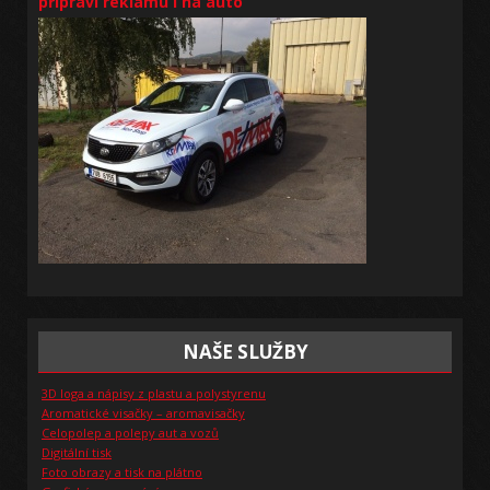
připraví reklamu i na auto
NAŠE SLUŽBY
3D loga a nápisy z plastu a polystyrenu
Aromatické visačky – aromavisačky
Celopolep a polepy aut a vozů
Digitální tisk
Foto obrazy a tisk na plátno