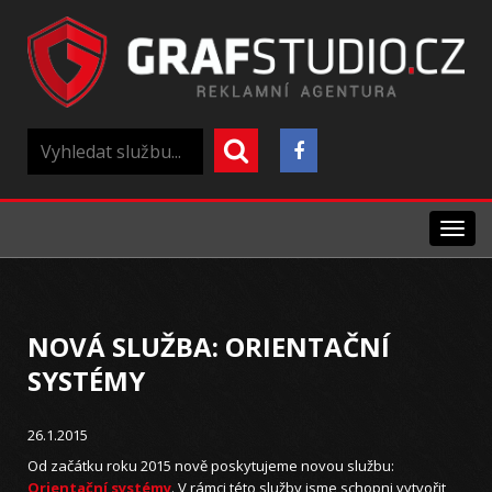
Menu
NOVÁ SLUŽBA: ORIENTAČNÍ
SYSTÉMY
26.1.2015
Od začátku roku 2015 nově poskytujeme novou službu:
Orientační systémy
. V rámci této služby jsme schopni vytvořit