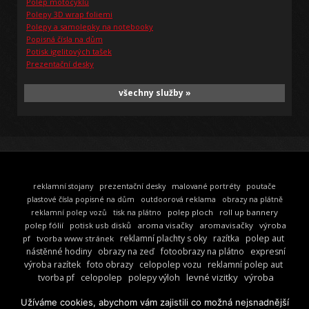
Polep motocyklů
Polepy 3D wrap foliemi
Polepy a samolepky na notebooky
Popisná čísla na dům
Potisk igelitových tašek
Prezentační desky
všechny služby »
reklamní stojany
prezentační desky
malované portréty
poutače
plastové čísla popisné na dům
outdoorová reklama
obrazy na plátně
polep ploch
roll up bannery
reklamní polep vozů
tisk na plátno
polep fólií
potisk usb disků
aroma visačky
aromavisačky
výroba
reklamní plachty s oky
razítka
polep aut
pf
tvorba www stránek
nástěnné hodiny
obrazy na zeď
fotoobrazy na plátno
expresní
výroba razítek
foto obrazy
celopolep vozu
reklamní polep aut
celopolep
polepy výloh
levné vizitky
výroba
tvorba pf
barevné vizitky
reklamní textil
reklamních plachet
polepy aut
výroba reklamních předmětů
Užíváme cookies, abychom vám zajistili co možná nejsnadnější
výroba razítek