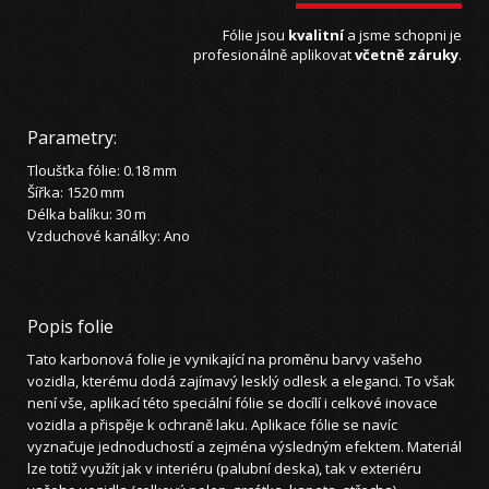
Fólie jsou
kvalitní
a jsme schopni je
profesionálně aplikovat
včetně záruky
.
Parametry:
Tloušťka fólie: 0.18 mm
Šířka: 1520 mm
Délka balíku: 30 m
Vzduchové kanálky: Ano
Popis folie
Tato karbonová folie je vynikající na proměnu barvy vašeho
vozidla, kterému dodá zajímavý lesklý odlesk a eleganci. To však
není vše, aplikací této speciální fólie se docílí i celkové inovace
vozidla a přispěje k ochraně laku. Aplikace fólie se navíc
vyznačuje jednoduchostí a zejména výsledným efektem. Materiál
lze totiž využít jak v interiéru (palubní deska), tak v exteriéru