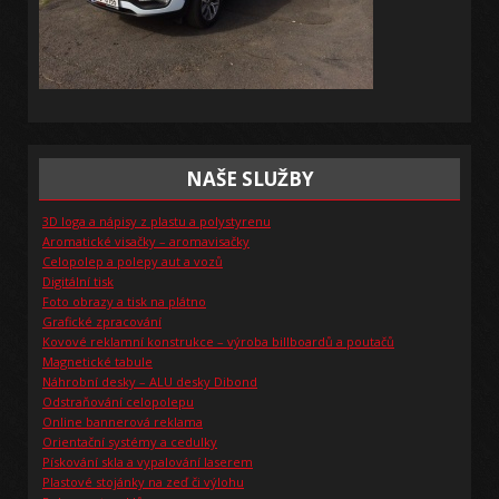
NAŠE SLUŽBY
3D loga a nápisy z plastu a polystyrenu
Aromatické visačky – aromavisačky
Celopolep a polepy aut a vozů
Digitální tisk
Foto obrazy a tisk na plátno
Grafické zpracování
Kovové reklamní konstrukce – výroba billboardů a poutačů
Magnetické tabule
Náhrobní desky – ALU desky Dibond
Odstraňování celopolepu
Online bannerová reklama
Orientační systémy a cedulky
Pískování skla a vypalování laserem
Plastové stojánky na zeď či výlohu